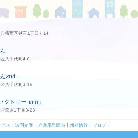
市八幡西区鉄王1丁目7-14
あん
西区八千代町4-6
2nd
西区八千代町3-16
クトリー ann」
西区萩原1丁目3-23
ービス
訪問介護
介護用品販売
新着情報
ブログ