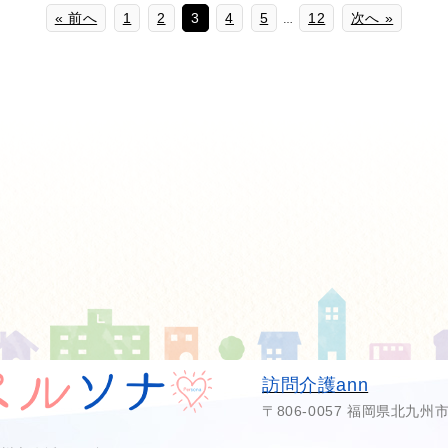
« 前へ
1
2
3
4
5
12
次へ »
…
訪問介護ann
〒806-0057 福岡県北九州