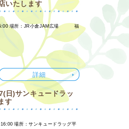
店いたします
~15:00 場所：JR小倉JAM広場 福
詳細
/7(日)サンキュードラッ
ます
0~16:00 場所：サンキュードラッグ平