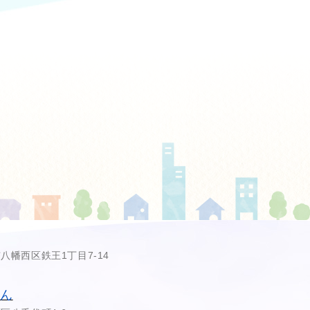
市八幡西区鉄王1丁目7-14
あん